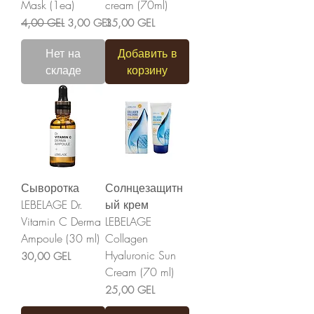
Mask (1ea)
cream (70ml)
Обычная цена
Цена со скидкой
Цена
4,00 GEL
3,00 GEL
35,00 GEL
Нет на
Добавить в
складе
корзину
Сыворотка
Солнцезащитн
LEBELAGE Dr.
ый крем
Vitamin C Derma
LEBELAGE
Ampoule (30 ml)
Collagen
Hyaluronic Sun
Цена
30,00 GEL
Cream (70 ml)
Цена
25,00 GEL