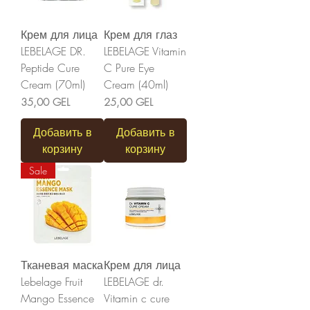
Крем для лица
Крем для глаз
LEBELAGE DR.
LEBELAGE Vitamin
Peptide Cure
C Pure Eye
Cream (70ml)
Cream (40ml)
Цена
Цена
35,00 GEL
25,00 GEL
Добавить в
Добавить в
корзину
корзину
Sale
Тканевая маска
Крем для лица
Lebelage Fruit
LEBELAGE dr.
Mango Essence
Vitamin c cure