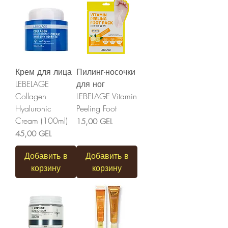
Крем для лица
Пилинг-носочки
LEBELAGE
для ног
Collagen
LEBELAGE Vitamin
Hyaluronic
Peeling Foot
Cream (100ml)
Цена
15,00 GEL
Цена
45,00 GEL
Добавить в
Добавить в
корзину
корзину