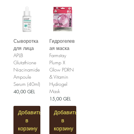
Сыворотка
Гидрогелев
для лица
ая маска
APLB
Farmstay
Glutathione
Plump X
Niacinamide
Glow PDRN
Ampoule
& Vitamin
Serum (40ml)
Hydrogel
Mask
Цена
40,00 GEL
Цена
15,00 GEL
Добавить
Добавить
в
в
корзину
корзину