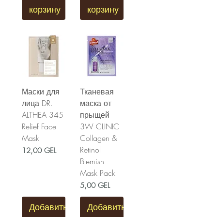
корзину
корзину
Маски для
Тканевая
лица DR.
маска от
ALTHEA 345
прыщей
Relief Face
3W CLINIC
Mask
Collagen &
Retinol
Цена
12,00 GEL
Blemish
Mask Pack
Цена
5,00 GEL
Добавить
Добавить