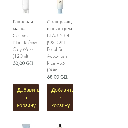
Глиняная
Cолнцезащ
маска
итный крем
Celimax
BEAUTY OF
Noni Refresh
JOSEON
Clay Mask
Relief Sun
(120ml)
Aqua-fresh :
Rice +B5
Цена
50,00 GEL
(50ml)
Цена
68,00 GEL
Добавить
Добавить
в
в
корзину
корзину