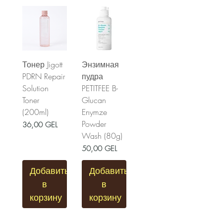
Тонер Jigott
Энзимная
PDRN Repair
пудра
Solution
PETITFEE B-
Toner
Glucan
(200ml)
Enymze
Powder
Цена
36,00 GEL
Wash (80g)
Цена
50,00 GEL
Добавить
Добавить
в
в
корзину
корзину