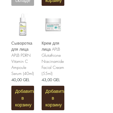
складе
корзину
Сыворотка
Крем для
для лица
лица APLB
APLB PDRN
Glutathione
Vitamin C
Niacinamide
Ampoule
Facial Cream
Serum (40ml)
(55ml)
Цена
Цена
40,00 GEL
43,00 GEL
Добавить
Добавить
в
в
корзину
корзину