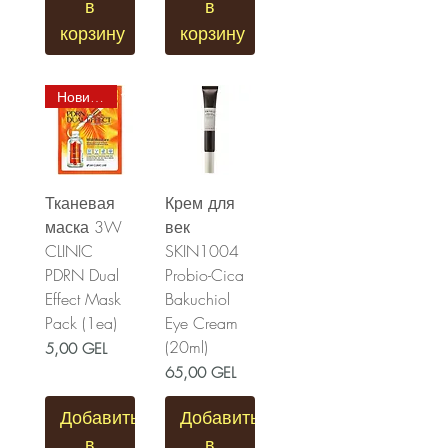
в
в
корзину
корзину
Новинка
Тканевая
Крем для
маска 3W
век
CLINIC
SKIN1004
PDRN Dual
Probio-Cica
Effect Mask
Bakuchiol
Pack (1ea)
Eye Cream
(20ml)
Цена
5,00 GEL
Цена
65,00 GEL
Добавить
Добавить
в
в