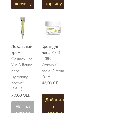
корзину
корзину
Локальный
Крем для
крем
лица APLB
Celimax The
PDRN
Vita-A Retinal
Vitamin C
Shot
Facial Cream
Tightening
(55ml)
Booster
Цена
43,00 GEL
(15ml)
Цена
70,00 GEL
Добавить
Нет на
в