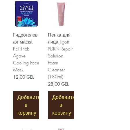
Гидрогелев
Пенка для
ая маска
лица Jigott
PETITFEE
PDRN Repair
Agave
Solution
Cooling Face
Foam
Mask
Cleanser
(180ml)
Цена
12,00 GEL
Цена
28,00 GEL
Добавить
Добавить
в
в
корзину
корзину