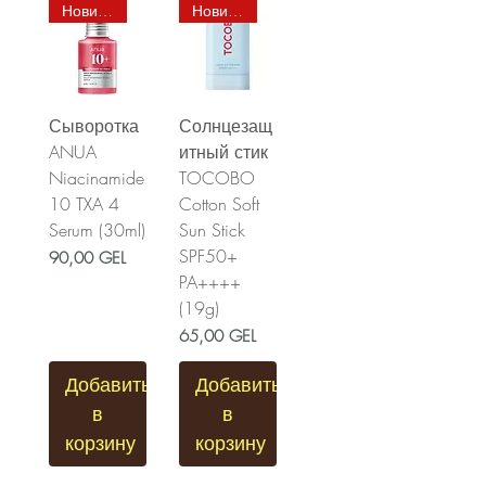
Новинка
Новинка
Сыворотка
Солнцезащ
ANUA
итный стик
Niacinamide
TOCOBO
10 TXA 4
Cotton Soft
Serum (30ml)
Sun Stick
SPF50+
Цена
90,00 GEL
PA++++
(19g)
Цена
65,00 GEL
Добавить
Добавить
в
в
корзину
корзину