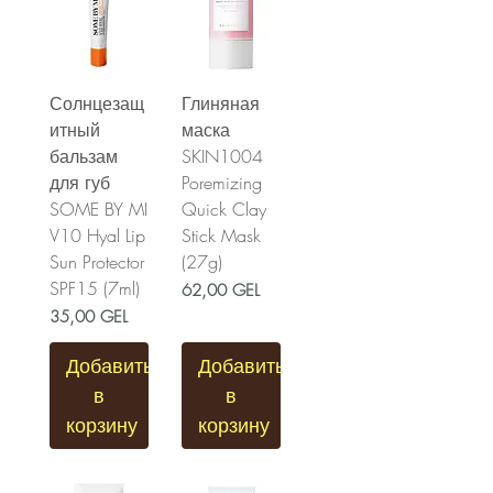
Солнцезащ
Глиняная
итный
маска
бальзам
SKIN1004
для губ
Poremizing
SOME BY MI
Quick Clay
V10 Hyal Lip
Stick Mask
Sun Protector
(27g)
SPF15 (7ml)
Цена
62,00 GEL
Цена
35,00 GEL
Добавить
Добавить
в
в
корзину
корзину