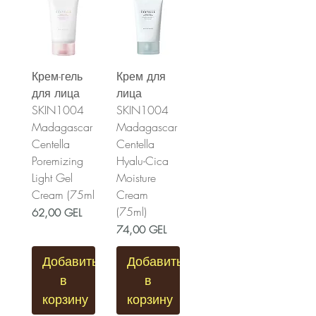
Крем-гель
Крем для
для лица
лица
SKIN1004
SKIN1004
Madagascar
Madagascar
Centella
Centella
Poremizing
Hyalu-Cica
Light Gel
Moisture
Cream (75ml
Cream
(75ml)
Цена
62,00 GEL
Цена
74,00 GEL
Добавить
Добавить
в
в
корзину
корзину