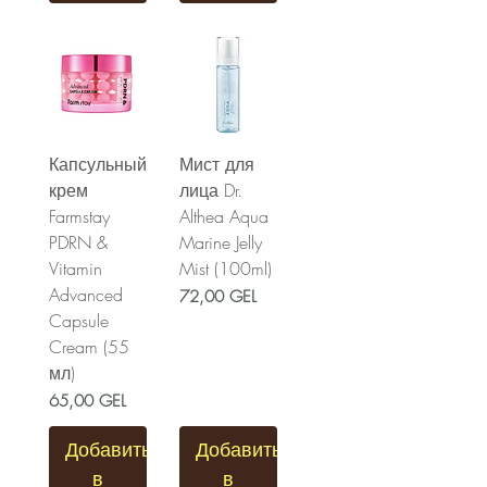
Капсульный
Мист для
крем
лица Dr.
Farmstay
Althea Aqua
PDRN &
Marine Jelly
Vitamin
Mist (100ml)
Advanced
Цена
72,00 GEL
Capsule
Cream (55
мл)
Цена
65,00 GEL
Добавить
Добавить
в
в