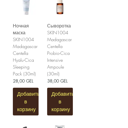
Ночная
Сыворотка
маска
SKIN1004
SKIN1004
Madagascar
Madagascar
Centella
Centella
Probio-Cica
Hyalu-Cica
Intensive
Sleeping
Ampoule
Pack (30ml)
(30ml)
Цена
Цена
28,00 GEL
38,00 GEL
Добавить
Добавить
в
в
корзину
корзину