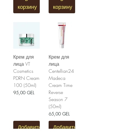
корзину
корзину
Крем для
Крем для
лица VT
лица
Cosmetics
Centellian24
PDRN Cream
Madeca
100 (50ml)
Cream Time
Reverse
Цена
95,00 GEL
Season 7
(50ml)
Цена
65,00 GEL
Добавить
Добавить