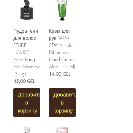
Пудра-тени
Крем для
для волос
рук FARM
ETUDE
STAY Visible
HOUSE
Difference
Pang Pang
Hand Cream
Hair Shadow
Aloe (100ml)
(3,5g)
Цена
14,00 GEL
Цена
45,00 GEL
Добавить
Добавить
в
в
корзину
корзину