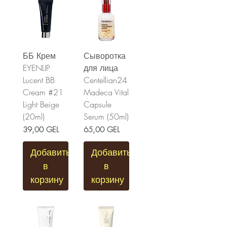
ББ Крем
Сыворотка
EYENLIP
для лица
Lucent BB
Centellian24
Cream #21
Madeca Vital
Light Beige
Capsule
(20ml)
Serum (50ml)
Цена
Цена
39,00 GEL
65,00 GEL
Добавить
Добавить
в
в
корзину
корзину