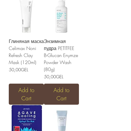
Глиняная маска
Энзимная
Celimax Noni
пудра PETITFEE
Refresh Clay
B-Glucan Enymze
Mask (120ml)
Powder Wash
(80g)
Price
50,00GEL
Price
50,00GEL
Add to
Add to
Cart
Cart