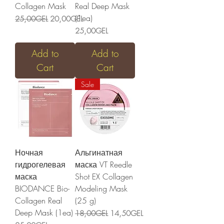
Collagen Mask
Real Deep Mask
(1ea)
Regular Price
Sale Price
25,00GEL
20,00GEL
Price
25,00GEL
Add to
Add to
Cart
Cart
Sale
Ночная
Альгинатная
гидрогелевая
маска VT Reedle
маска
Shot EX Collagen
BIODANCE Bio-
Modeling Mask
Collagen Real
(25 g)
Deep Mask (1ea)
Regular Price
Sale Price
18,00GEL
14,50GEL