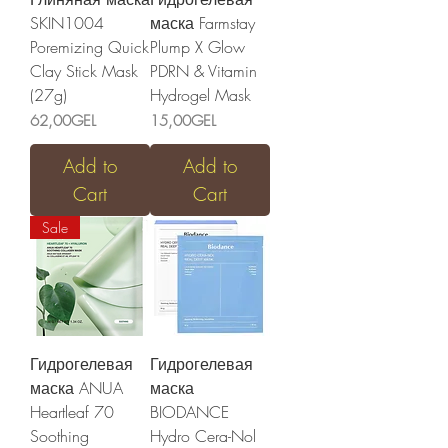
SKIN1004
маска Farmstay
Poremizing Quick
Plump X Glow
Clay Stick Mask
PDRN & Vitamin
(27g)
Hydrogel Mask
Price
Price
62,00GEL
15,00GEL
Add to
Add to
Cart
Cart
Sale
Гидрогелевая
Гидрогелевая
маска ANUA
маска
Heartleaf 70
BIODANCE
Soothing
Hydro Cera-Nol