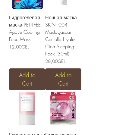
Гидрогелевая
Ночная маска
маска PETITFEE
SKIN1004
Agave Cooling
Madagascar
Face Mask
Centella Hyalu-
Cica Sleeping
Price
12,00GEL
Pack (30ml)
Price
28,00GEL
Add to
Add to
Cart
Cart
Глиняная маска
Гидрогелевая