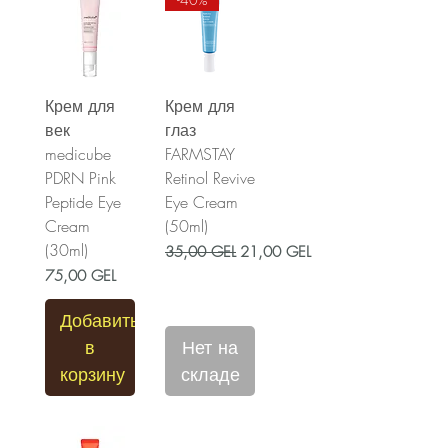
Крем для
Крем для
век
глаз
medicube
FARMSTAY
PDRN Pink
Retinol Revive
Peptide Eye
Eye Cream
Cream
(50ml)
(30ml)
Обычная цена
Цена со скидкой
35,00 GEL
21,00 GEL
Цена
75,00 GEL
Добавить
в
Нет на
корзину
складе