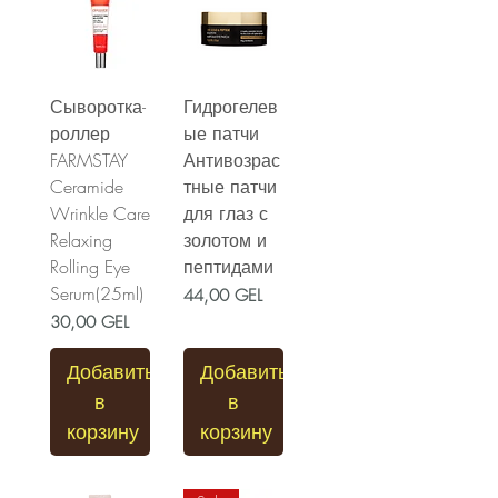
Сыворотка-
Гидрогелев
роллер
ые патчи
FARMSTAY
Антивозрас
Ceramide
тные патчи
Wrinkle Care
для глаз с
Relaxing
золотом и
Rolling Eye
пептидами
Serum(25ml)
Цена
44,00 GEL
Цена
30,00 GEL
Добавить
Добавить
в
в
корзину
корзину