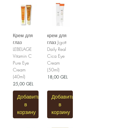
Крем для
крем для
глаз
глаз Jigott
LEBELAGE
Daily Real
Vitamin C
Cica Eye
Pure Eye
Cream
Cream
(50ml)
(40ml)
Цена
18,00 GEL
Цена
25,00 GEL
Добавить
Добавить
в
в
корзину
корзину