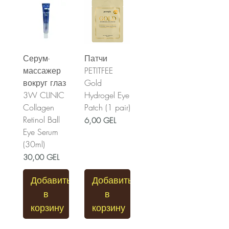
Серум-
Патчи
массажер
PETITFEE
вокруг глаз
Gold
3W CLINIC
Hydrogel Eye
Collagen
Patch (1 pair)
Retinol Ball
Цена
6,00 GEL
Eye Serum
(30ml)
Цена
30,00 GEL
Добавить
Добавить
в
в
корзину
корзину