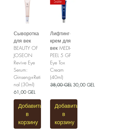
Sale
Сыворотка
Лифтинг-
для век
крем для
BEAUTY OF
век MEDI-
JOSEON
PEEL 5 GF
Revive Eye
Eye Tox
Serum:
Cream
Ginseng+Reti
(40ml)
nal (30ml)
Обычная цена
Цена со скидкой
38,00 GEL
30,00 GEL
Цена
61,00 GEL
Добавить
Добавить
в
в
корзину
корзину