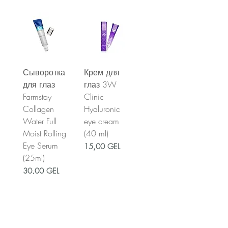
Сыворотка
Крем для
для глаз
глаз 3W
Farmstay
Clinic
Collagen
Hyaluronic
Water Full
eye cream
Moist Rolling
(40 ml)
Eye Serum
Цена
15,00 GEL
(25ml)
Цена
30,00 GEL
Добавить
Добавить
в
в
корзину
корзину