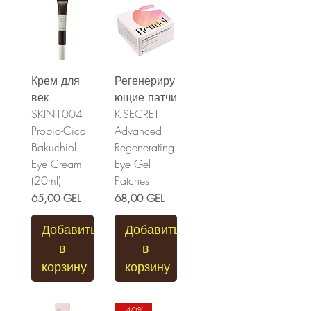
Крем для
Регенериру
век
ющие патчи
SKIN1004
K-SECRET
Probio-Cica
Advanced
Bakuchiol
Regenerating
Eye Cream
Eye Gel
(20ml)
Patches
Цена
Цена
65,00 GEL
68,00 GEL
Добавить
Добавить
в
в
корзину
корзину
-40%