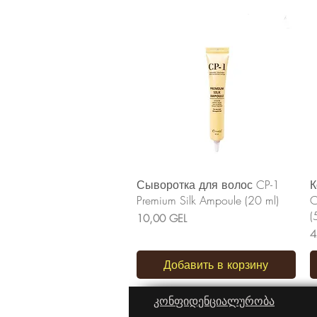
Быстрый просмотр
Сыворотка для волос CP-1
К
Premium Silk Ampoule (20 ml)
C
(
Цена
10,00 GEL
Ц
4
Добавить в корзину
კონფიდენციალურობა