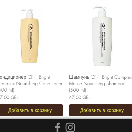
Быстрый просмотр
Быстрый просмотр
ондиционер CP-1 Bright
Шампунь CP-1 Bright Complex
omplex Nourishing Conditioner
Intense Nourishing Shampoo
500 ml)
(500 ml)
ена
Цена
7,00 GEL
47,00 GEL
Добавить в корзину
Добавить в корзину