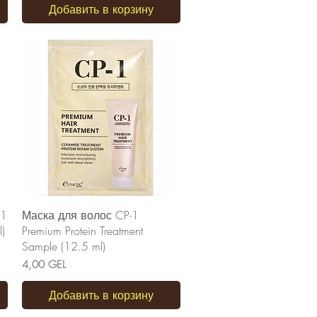
Добавить в корзину
Быстрый просмотр
-1
Маска для волос CP-1
)
Premium Protein Treatment
Sample (12.5 ml)
Цена
4,00 GEL
Добавить в корзину