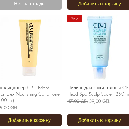
Нет на складе
Добавить в корзину
Sale
Быстрый просмотр
Быстрый просмотр
ондиционер CP-1 Bright
Пилинг для кожи головы CP
omplex Nourishing Conditioner
Head Spa Scalp Scaler (250 ml
100 ml)
Обычная цена
Цена со скидкой
47,00 GEL
39,00 GEL
ена
9,00 GEL
Добавить в корзину
Добавить в корзину