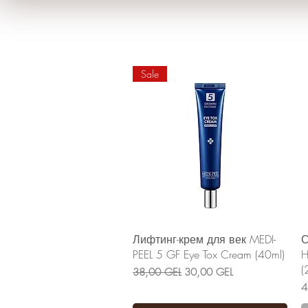
Sale
Быстрый просмотр
Лифтинг-крем для век MEDI-
С
PEEL 5 GF Eye Tox Cream (40ml)
H
(
Обычная цена
Цена со скидкой
38,00 GEL
30,00 GEL
Ц
4