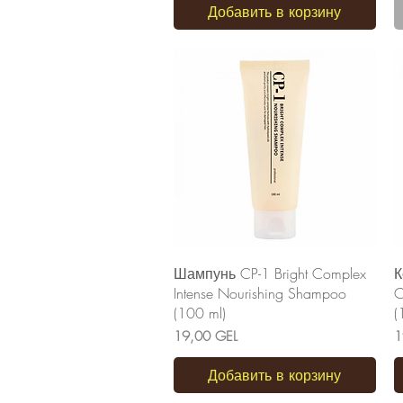
Добавить в корзину
Быстрый просмотр
Шампунь CP-1 Bright Complex
К
Intense Nourishing Shampoo
C
(100 ml)
(
Цена
Ц
19,00 GEL
1
Добавить в корзину