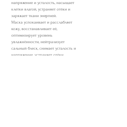
напряжение и усталость, насыщает
клетки влагой, устраняет отёки и
заряжает ткани энергией.
Маска успокаивает и расслабляет
кожу, восстанавливает её,
оптимизирует уровень
увлажнённости, нейтрализует
сальный блеск, снимает усталость и
напряжение, устраняет отёки,
блокирует воспалительные
процессы, делает лицо свежим и
ухоженным.
Способ применения:
после
очищения и тонизирования
наложите маску на лицо, добившись
плотного прилегания, оставьте на 15-
20 минут. Затем снимите маску,
оставшуюся эссенцию распределите
массажными движениями до полного