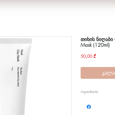
თიხის ნიღაბი C
Mask (120ml)
Price
50,00 ₾
კალა
ingredients
Water, Kaolin (CI 7700
Propanediol, Alcohol 
Glycol, Iron Oxides (CI