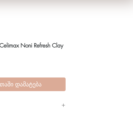
elimax Noni Refresh Clay
თაში დამატება
4), Glycerin, Bentonite (CI 77004),
Denat., 1,2-Hexanediol, Dipropylene
 77492), Morinda Citrifolia Fruit