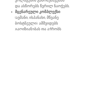
კოლაგენის გამომუშავებას
და ასწორებს წვრილ ნაოჭებს.
მცენარეული კომპლექსი
(ავშანი, ისპანახი, მწვანე
ბოსტნეული): ამშვიდებს
გაღიზიანებას და აქრობს
სიწითლეს.
ჰ
იალურონის მჟავა და
ალანტოინი:
აკავებს
ტენიანობას უჯრედებში,
თავიდან იცილებს კანის
სიმშრალესა და აქერცვლას.
შესაფერისია ყველა ტიპის
კანისთვის.
გამოყენების წესი:
დაიტანეთ კრემის მცირე
რაოდენობა წინასწარ
გაწმენდილ და დატენიანებულ